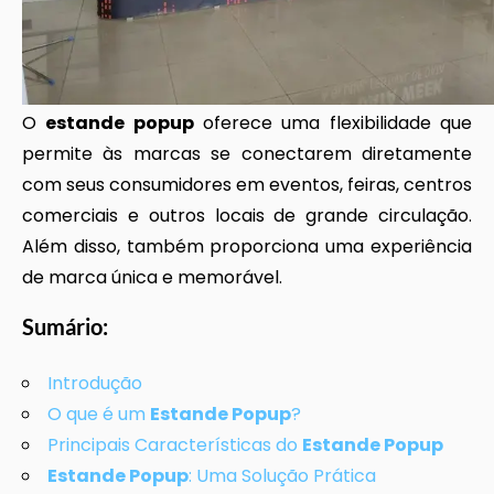
O
estande popup
oferece uma flexibilidade que
permite às marcas se conectarem diretamente
com seus consumidores em eventos, feiras, centros
comerciais e outros locais de grande circulação.
Além disso, também proporciona uma experiência
de marca única e memorável.
Sumário:
Introdução
O que é um
Estande Popup
?
Principais Características do
Estande Popup
Estande Popup
: Uma Solução Prática